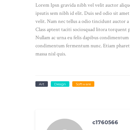
Lorem Ipsn gravida nibh vel velit auctor aliq
ipsutis sem nibh id elit. Duis sed odio sit am
velit. Nam nec tellus a odio tincidunt auctor a
Class aptent taciti sociosquad litora torquent
Nullam ac urna eu felis dapibus condimentum s
condimentum fermentum nunc. Etiam pharetra,
massa nisl quis.
Art
Design
Software
c1760566