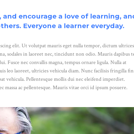
 and encourage a love of learning, an
thers. Everyone a learner everyday.
cing elit. Ut volutpat mauris eget nulla tempor, dictum ultrices
a, sodales in laoreet nec, tincidunt non odio. Mauris dapibus te
ui. Fusce nec convallis magna, tempus ornare ligula. Nulla at
s leo laoreet, ultricies vehicula diam. Nunc facilisis fringilla fin
at vehicula. Pellentesque mollis dui nec eleifend imperdiet.
 massa ac pellentesque. Mauris vitae orci id ipsum posuere.