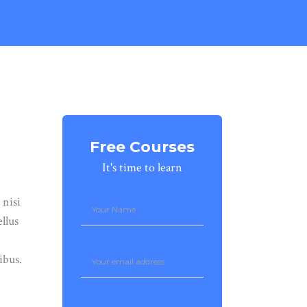
Free Courses
It's time to learn
 nisi
llus
ibus.