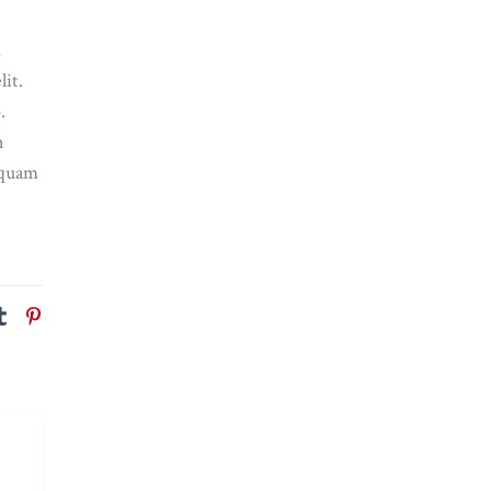
m
lit.
.
n
iquam