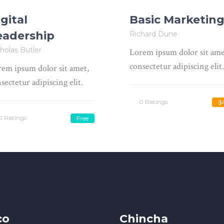
gital
Basic Marketin
eadership
Richard Dune
holas Butler
Lorem ipsum dolor sit ame
consectetur adipiscing elit.
em ipsum dolor sit amet,
sectetur adipiscing elit.
0 Ratings
$
0 Ratings
Free
co
Chincha