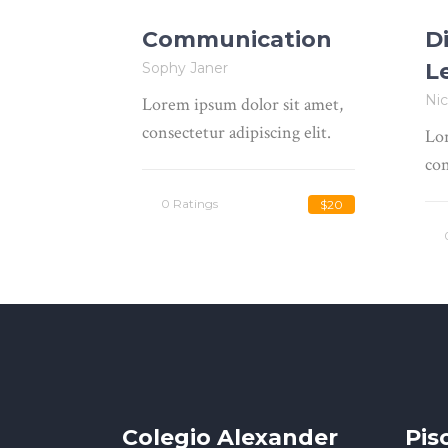
Communication
Di
L
Sophy Janer
Nic
Lorem ipsum dolor sit amet,
consectetur adipiscing elit.
Lor
con
0 Ratings
$20
Colegio Alexander
Pis