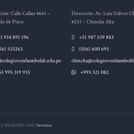
ión: Calle Callao #661 –
Dirección: Av. Luis Gálvez C
do de Pisco.
#251 – Chincha Alta
1 934 891 196
+51 987 539 883
56) 533263
(056) 600 695
@colegiovonhumboldt.edu.pe
chincha@colegiovonhumboldt
51 995 319 935
+995 321 082
 y desarrollo web
Ticnnova