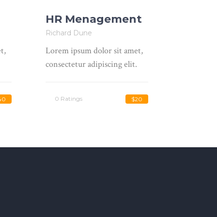
g
HR Menagement
Richard Dune
t,
Lorem ipsum dolor sit amet,
consectetur adipiscing elit.
0 Ratings
40
$20