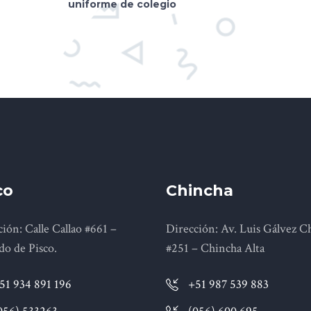
uniforme de colegio
co
Chincha
ión: Calle Callao #661 –
Dirección: Av. Luis Gálvez C
do de Pisco.
#251 – Chincha Alta
51 934 891 196
+51 987 539 883