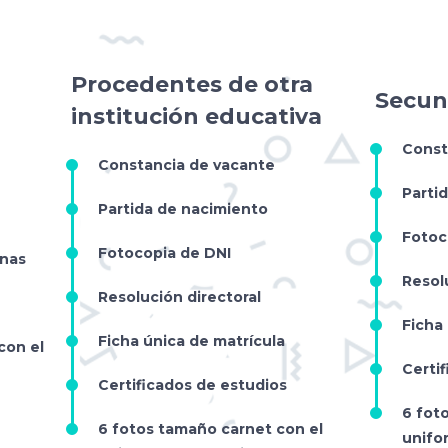
Procedentes de otra
Secun
institución educativa
Const
Constancia de vacante
Parti
Partida de nacimiento
Fotoc
Fotocopia de DNI
unas
Resol
Resolución directoral
Ficha
Ficha única de matrícula
con el
Certi
Certificados de estudios
6 fot
6 fotos tamaño carnet con el
unifo