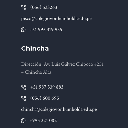
(056) 533263
pisco@colegiovonhumboldt.edu.pe
+51 995 319 935
Chincha
Dirección: Av. Luis Gálvez Chipoco #251
– Chincha Alta
+51 987 539 883
(056) 600 695
chincha@colegiovonhumboldt.edu.pe
+995 321 082