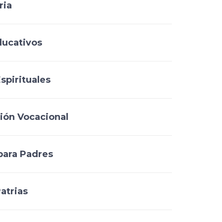
ria
ducativos
spirituales
ión Vocacional
para Padres
atrias