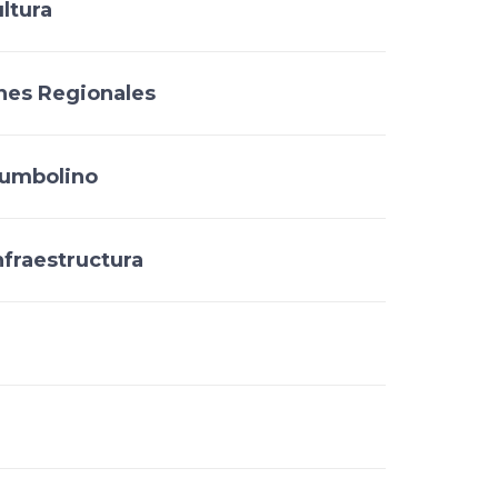
ultura
es Regionales
umbolino
nfraestructura