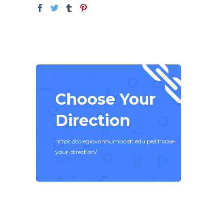
Choose Your
Direction
https://colegiovonhumboldt.edu.pe/choose-
your-direction/