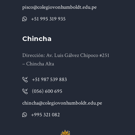
pisco@colegiovonhumboldt.edu.pe
+51 995 319 935
Chincha
Dirección: Av. Luis Gálvez Chipoco #251
– Chincha Alta
+51 987 539 883
(056) 600 695
chincha@colegiovonhumboldt.edu.pe
+995 321 082