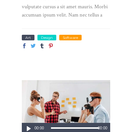
vulputate cursus a sit amet mauris. Morbi
accumsan ipsum velit. Nam nec tellus a
Art
Design
Software
Reproductor
00:00
00:00