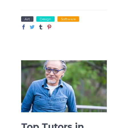
Art
Design
Software
Top Tutors in