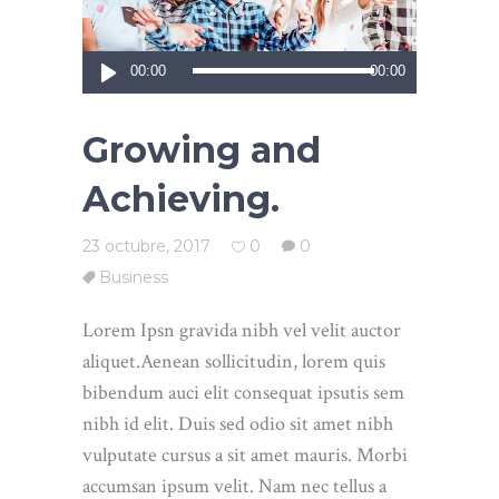
Reproductor
00:00
00:00
de
audio
Growing and
Achieving.
23 octubre, 2017
0
0
Business
Lorem Ipsn gravida nibh vel velit auctor
aliquet.Aenean sollicitudin, lorem quis
bibendum auci elit consequat ipsutis sem
nibh id elit. Duis sed odio sit amet nibh
vulputate cursus a sit amet mauris. Morbi
accumsan ipsum velit. Nam nec tellus a