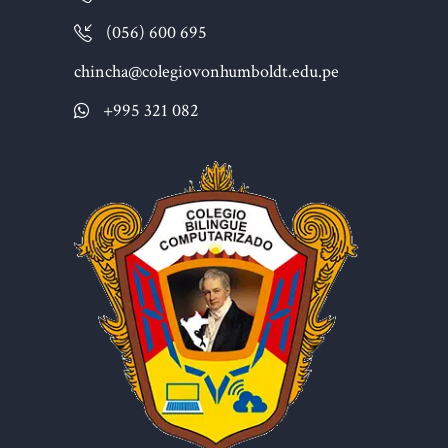
(056) 600 695
chincha@colegiovonhumboldt.edu.pe
+995 321 082