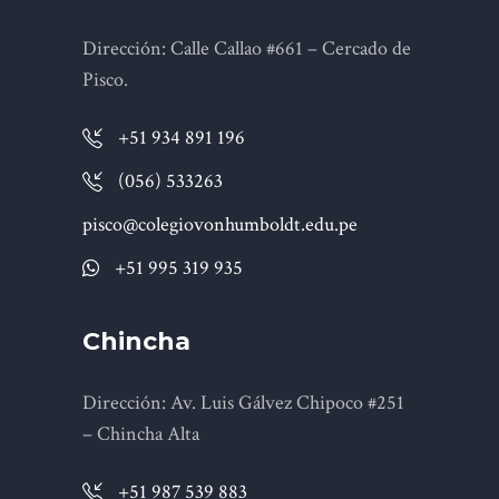
Dirección: Calle Callao #661 – Cercado de
Pisco.
+51 934 891 196
(056) 533263
pisco@colegiovonhumboldt.edu.pe
+51 995 319 935
Chincha
Dirección: Av. Luis Gálvez Chipoco #251
– Chincha Alta
+51 987 539 883