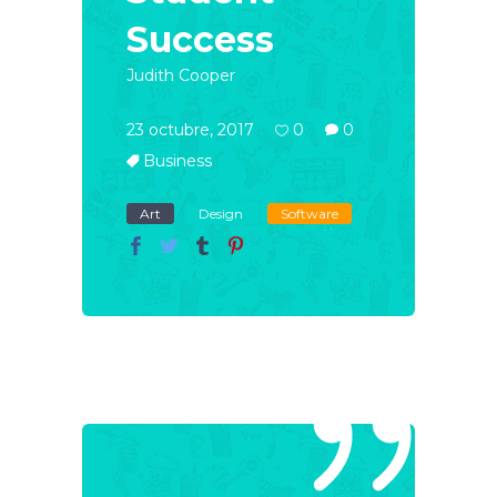
Success
Judith Cooper
23 octubre, 2017
0
0
Business
Art
Design
Software