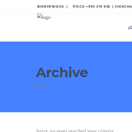
BIENVENIDOS | PISCO
+995 319 935
| CHINCH
¿
Archive
Home
/
Sorry, no posts matched your criteria.