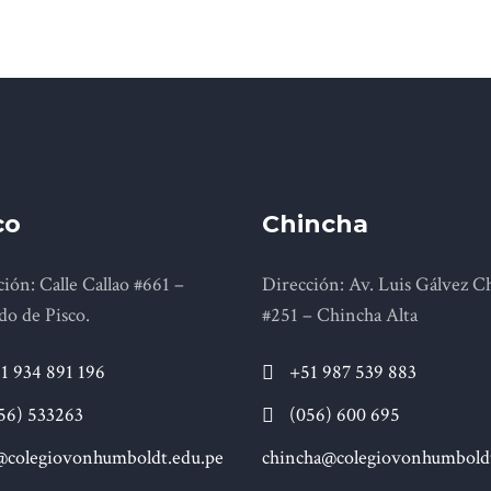
co
Chincha
ión: Calle Callao #661 –
Dirección: Av. Luis Gálvez C
do de Pisco.
#251 – Chincha Alta
1 934 891 196
+51 987 539 883
56) 533263
(056) 600 695
@colegiovonhumboldt.edu.pe
chincha@colegiovonhumboldt