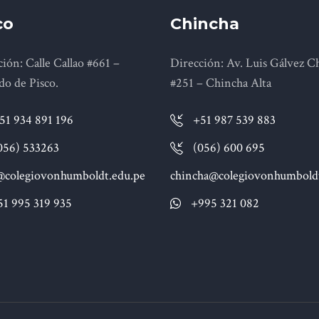
co
Chincha
ión: Calle Callao #661 –
Dirección: Av. Luis Gálvez C
do de Pisco.
#251 – Chincha Alta
51 934 891 196
+51 987 539 883
056) 533263
(056) 600 695
@colegiovonhumboldt.edu.pe
chincha@colegiovonhumboldt
51 995 319 935
+995 321 082