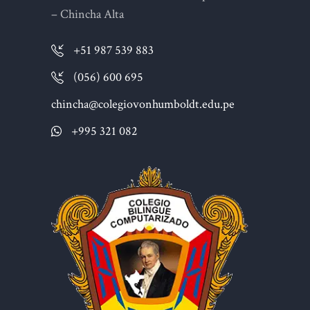
– Chincha Alta
+51 987 539 883
(056) 600 695
chincha@colegiovonhumboldt.edu.pe
+995 321 082