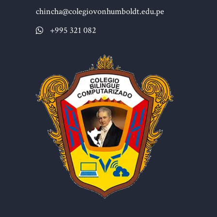
chincha@colegiovonhumboldt.edu.pe
+995 321 082