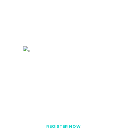
READ MORE
Tutoring
Lorem ipsum dolor sit amet,
consectetur elit. Quisque eu purus
vel ligula tincidunt pellentesque.
Cras a sodales nisl.
REGISTER NOW