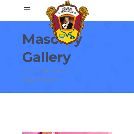
Masonry
Gallery
Home
/
Breve Historia
/
Masonry Gallery