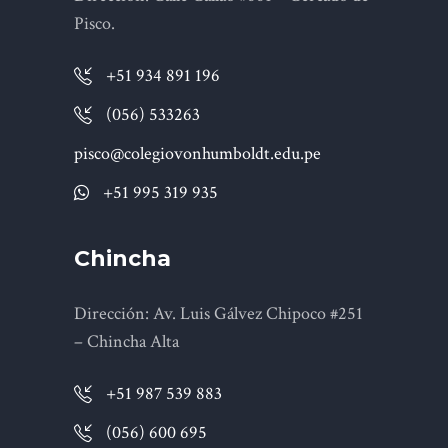
Pisco.
+51 934 891 196
(056) 533263
pisco@colegiovonhumboldt.edu.pe
+51 995 319 935
Chincha
Dirección: Av. Luis Gálvez Chipoco #251
– Chincha Alta
+51 987 539 883
(056) 600 695